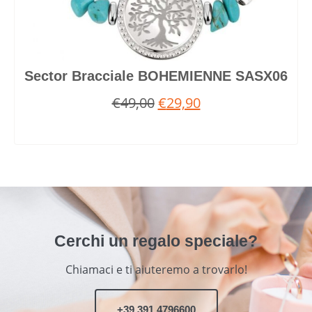
Sector Bracciale BOHEMIENNE SASX06
€
49,00
€
29,90
Cerchi un regalo speciale?
Chiamaci e ti aiuteremo a trovarlo!
+39 391 4796600