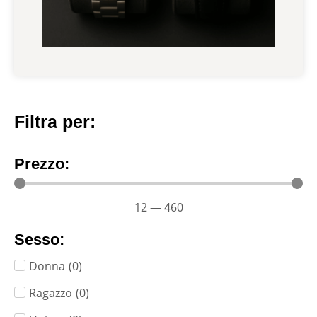
Filtra per:
Prezzo:
12
—
460
Sesso:
Donna
(
0
)
Ragazzo
(
0
)