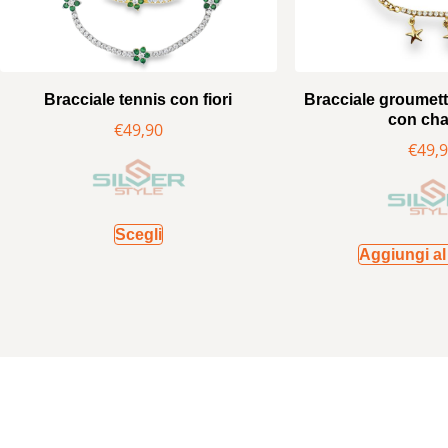
Bracciale tennis con fiori
Bracciale groumet
con ch
€
49,90
€
49,
Scegli
Aggiungi al 