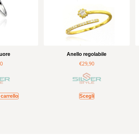
cuore
Anello regolabile
90
€
29,90
carrello
Scegli