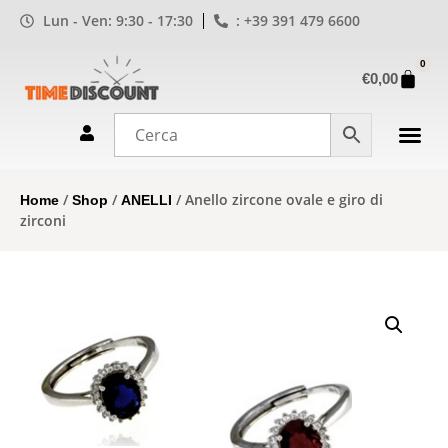
Lun - Ven: 9:30 - 17:30
: +39 391 479 6600
0
€
0,00
/
/
/ Anello zircone ovale e giro di
Home
Shop
ANELLI
zirconi