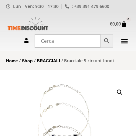
Lun - Ven: 9:30 - 17:30
: +39 391 479 6600
0
€
0,00
/
/
/ Bracciale 5 zirconi tondi
Home
Shop
BRACCIALI