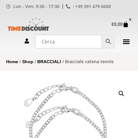
Lun - Ven: 9:30 - 17:30
: +39 391 479 6600
0
€
0,00
/
/
/ Bracciale catena tennis
Home
Shop
BRACCIALI