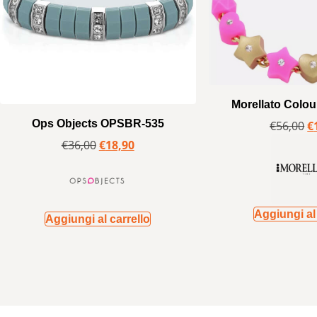
Morellato Colo
Ops Objects OPSBR-535
€
56,00
€
€
36,00
€
18,90
Aggiungi al 
Aggiungi al carrello