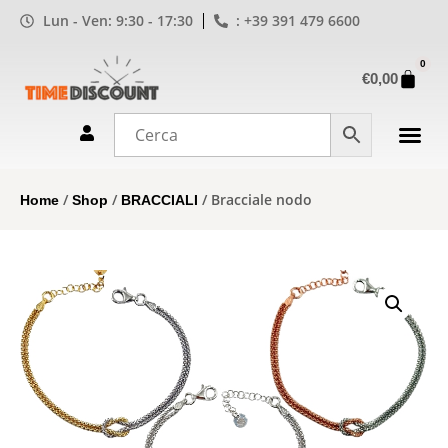
Lun - Ven: 9:30 - 17:30
: +39 391 479 6600
0
€
0,00
/
/
/ Bracciale nodo
Home
Shop
BRACCIALI