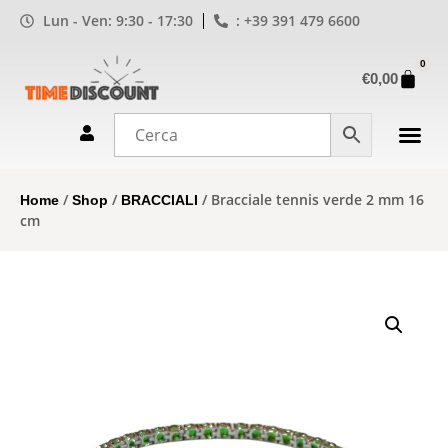
Lun - Ven: 9:30 - 17:30
: +39 391 479 6600
0
€
0,00
/
/
/ Bracciale tennis verde 2 mm 16
Home
Shop
BRACCIALI
cm