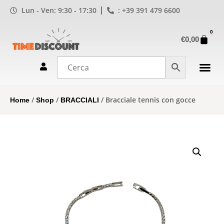
Lun - Ven: 9:30 - 17:30
: +39 391 479 6600
0
€
0,00
/
/
/ Bracciale tennis con gocce
Home
Shop
BRACCIALI