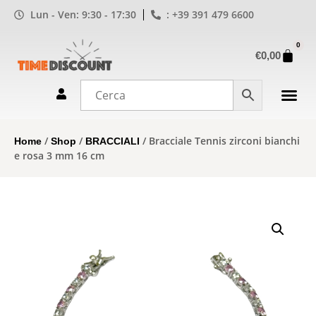
Lun - Ven: 9:30 - 17:30
: +39 391 479 6600
0
€
0,00
/
/
/ Bracciale Tennis zirconi bianchi
Home
Shop
BRACCIALI
e rosa 3 mm 16 cm