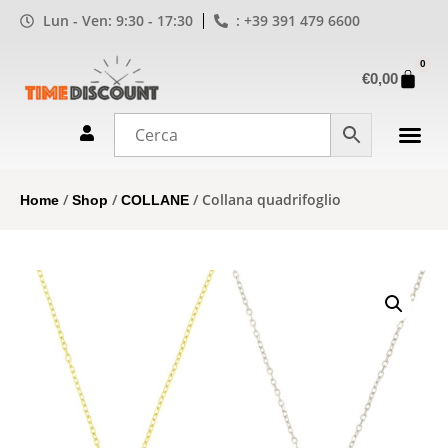
Lun - Ven: 9:30 - 17:30
: +39 391 479 6600
0
€
0,00
/
/
/ Collana quadrifoglio
Home
Shop
COLLANE