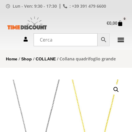
Lun - Ven: 9:30 - 17:30
: +39 391 479 6600
0
€
0,00
/
/
/ Collana quadrifoglio grande
Home
Shop
COLLANE