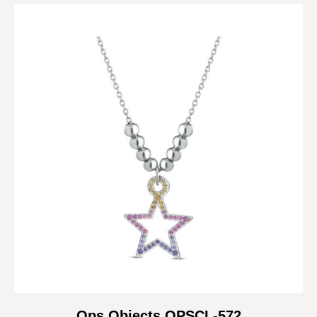
Ops Objects OPSCL-572