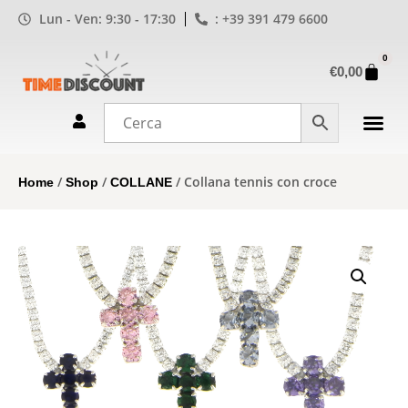
Lun - Ven: 9:30 - 17:30
: +39 391 479 6600
0
€
0,00
/
/
/ Collana tennis con croce
Home
Shop
COLLANE