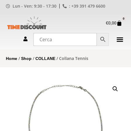
Lun - Ven: 9:30 - 17:30
: +39 391 479 6600
0
€
0,00
/
/
/ Collana Tennis
Home
Shop
COLLANE