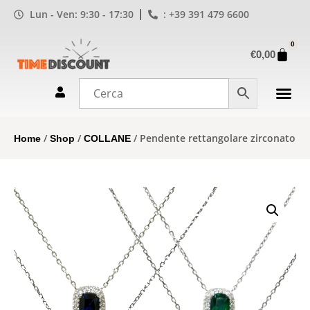
Lun - Ven: 9:30 - 17:30
: +39 391 479 6600
0
€
0,00
/
/
/ Pendente rettangolare zirconato
Home
Shop
COLLANE