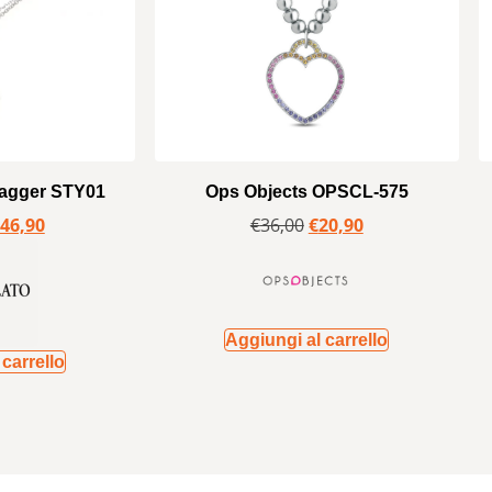
Jagger STY01
Ops Objects OPSCL-575
46,90
€
36,00
€
20,90
Aggiungi al carrello
carrello