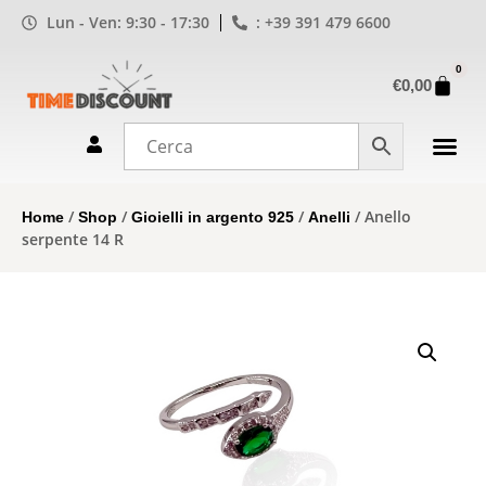
Lun - Ven: 9:30 - 17:30
: +39 391 479 6600
0
€
0,00
/
/
/
/ Anello
Home
Shop
Gioielli in argento 925
Anelli
serpente 14 R