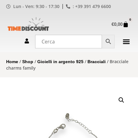
Lun - Ven: 9:30 - 17:30
: +39 391 479 6600
0
€
0,00
/
/
/
/ Bracciale
Home
Shop
Gioielli in argento 925
Bracciali
charms family