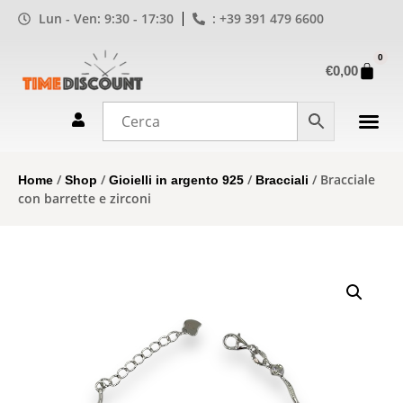
Lun - Ven: 9:30 - 17:30
: +39 391 479 6600
0
€
0,00
/
/
/
/ Bracciale
Home
Shop
Gioielli in argento 925
Bracciali
con barrette e zirconi