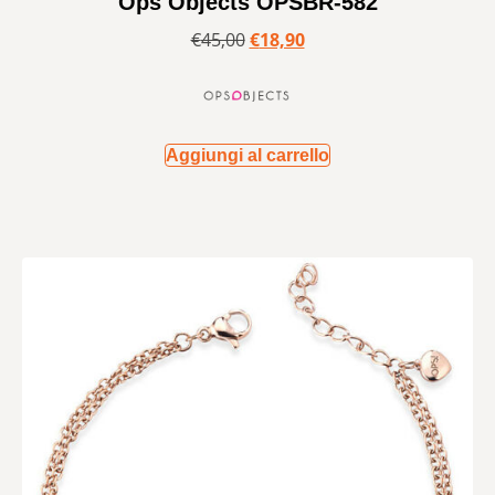
Ops Objects OPSBR-582
€
45,00
€
18,90
Aggiungi al carrello