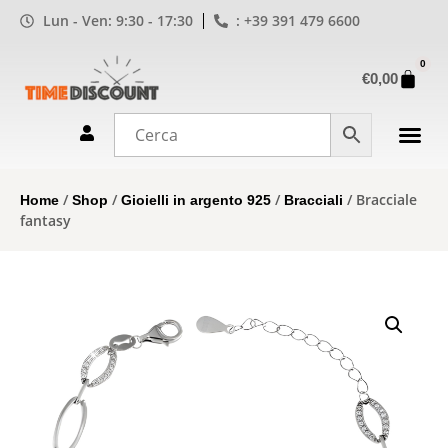
Lun - Ven: 9:30 - 17:30
: +39 391 479 6600
0
€
0,00
/
/
/
/ Bracciale
Home
Shop
Gioielli in argento 925
Bracciali
fantasy