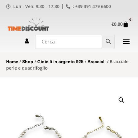
Lun - Ven: 9:30 - 17:30
: +39 391 479 6600
0
€
0,00
/
/
/
/ Bracciale
Home
Shop
Gioielli in argento 925
Bracciali
perle e quadrifoglio