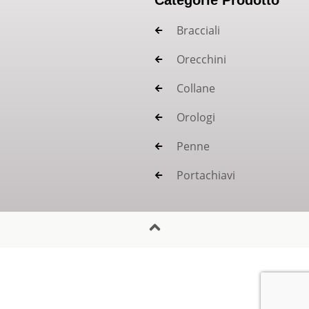
Bracciali
Orecchini
Collane
Orologi
Penne
Portachiavi