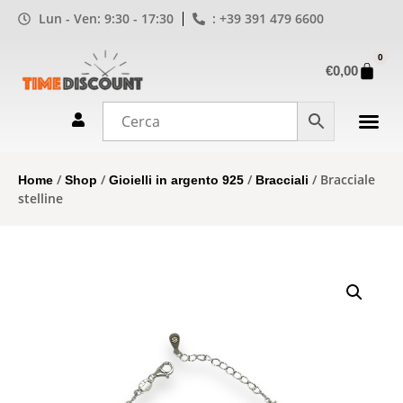
Lun - Ven: 9:30 - 17:30
: +39 391 479 6600
0
€
0,00
/
/
/
/ Bracciale
Home
Shop
Gioielli in argento 925
Bracciali
stelline