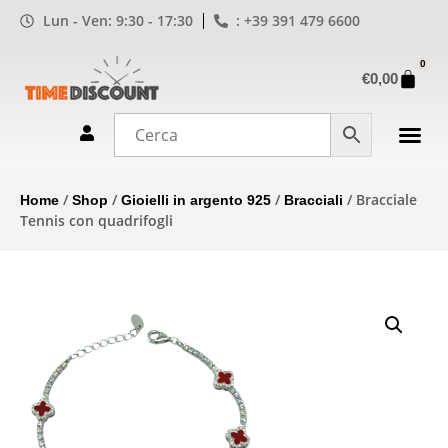
Lun - Ven: 9:30 - 17:30
: +39 391 479 6600
0
€
0,00
/
/
/
/ Bracciale
Home
Shop
Gioielli in argento 925
Bracciali
Tennis con quadrifogli