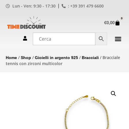
Lun - Ven: 9:30 - 17:30
: +39 391 479 6600
0
€
0,00
/
/
/
/ Bracciale
Home
Shop
Gioielli in argento 925
Bracciali
tennis con zirconi multicolor