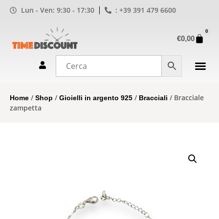
Lun - Ven: 9:30 - 17:30
: +39 391 479 6600
0
€
0,00
/
/
/
/ Bracciale
Home
Shop
Gioielli in argento 925
Bracciali
zampetta