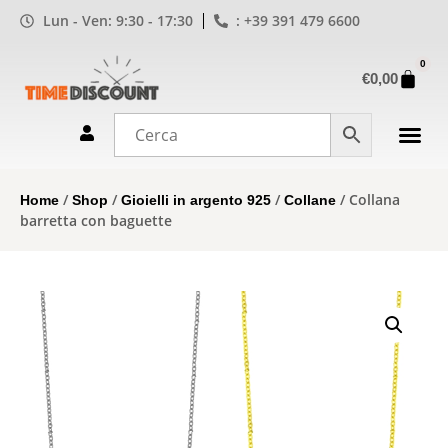
Lun - Ven: 9:30 - 17:30
: +39 391 479 6600
0
€
0,00
/
/
/
/ Collana
Home
Shop
Gioielli in argento 925
Collane
barretta con baguette