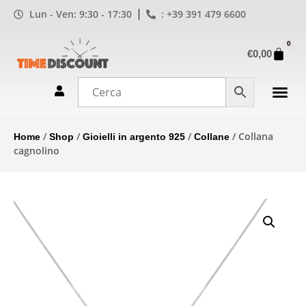
Lun - Ven: 9:30 - 17:30
: +39 391 479 6600
0
€
0,00
/
/
/
/ Collana
Home
Shop
Gioielli in argento 925
Collane
cagnolino