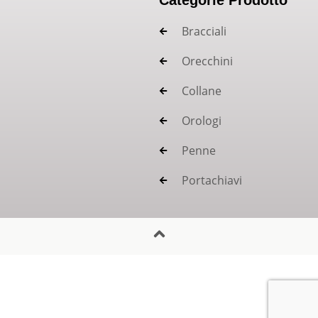
Bracciali
Orecchini
Collane
Orologi
Penne
Portachiavi