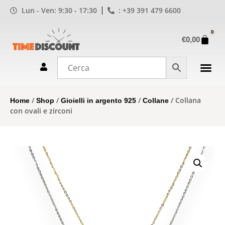
Lun - Ven: 9:30 - 17:30
: +39 391 479 6600
0
€
0,00
/
/
/
/ Collana
Home
Shop
Gioielli in argento 925
Collane
con ovali e zirconi