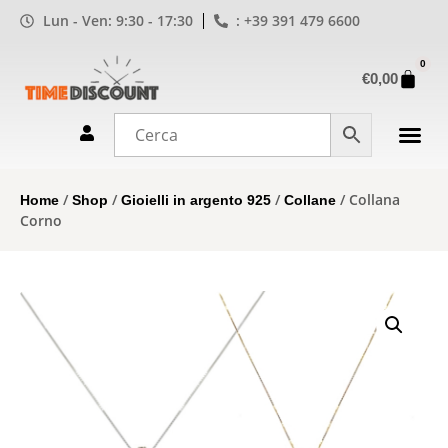
Lun - Ven: 9:30 - 17:30
: +39 391 479 6600
0
€
0,00
/
/
/
/ Collana
Home
Shop
Gioielli in argento 925
Collane
Corno