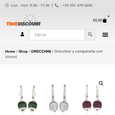
Lun - Ven: 9:30 - 17:30
: +39 391 479 6600
0
€
0,00
/
/
/ Orecchini a campanella con
Home
Shop
ORECCHINI
zirconi