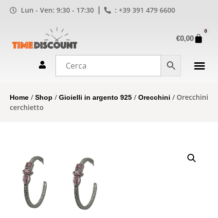
Lun - Ven: 9:30 - 17:30
: +39 391 479 6600
0
€
0,00
/
/
/
/ Orecchini
Home
Shop
Gioielli in argento 925
Orecchini
cerchietto