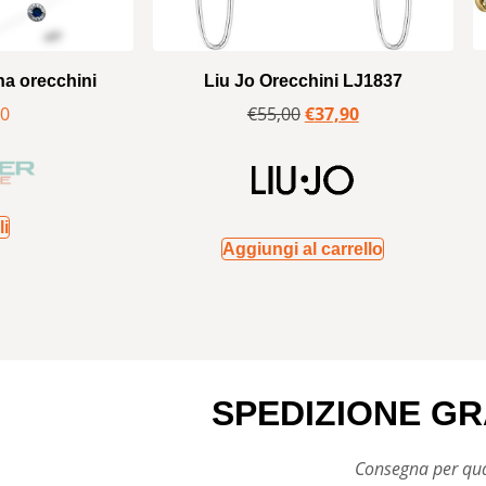
na orecchini
Liu Jo Orecchini LJ1837
90
€
55,00
€
37,90
li
Aggiungi al carrello
SPEDIZIONE GR
Consegna per qual