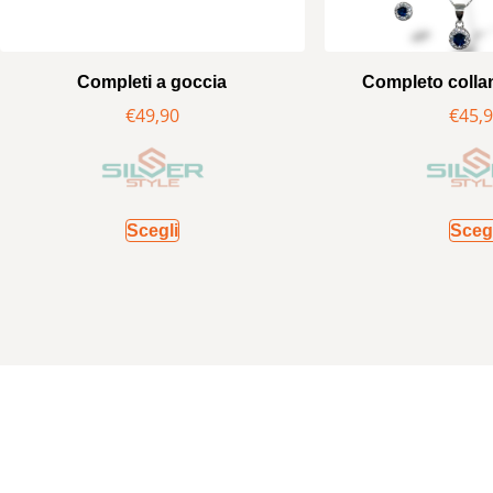
Completi a goccia
Completo colla
€
49,90
€
45,
Scegli
Sceg