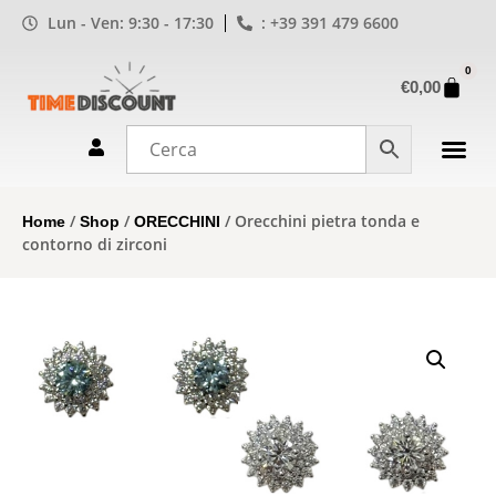
Lun - Ven: 9:30 - 17:30
: +39 391 479 6600
0
€
0,00
/
/
/ Orecchini pietra tonda e
Home
Shop
ORECCHINI
contorno di zirconi