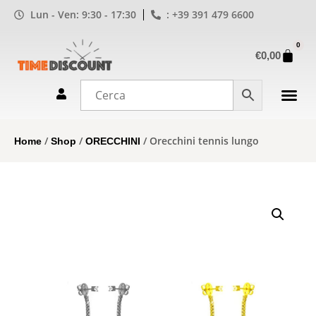
Lun - Ven: 9:30 - 17:30
: +39 391 479 6600
0
€
0,00
/
/
/ Orecchini tennis lungo
Home
Shop
ORECCHINI