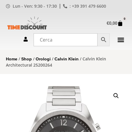
Lun - Ven: 9:30 - 17:30
: +39 391 479 6600
0
€
0,00
/
/
/
/ Calvin Klein
Home
Shop
Orologi
Calvin Klein
Architectural 25200264