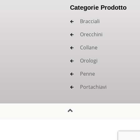
Categorie Prodotto
Bracciali
Orecchini
Collane
Orologi
Penne
Portachiavi