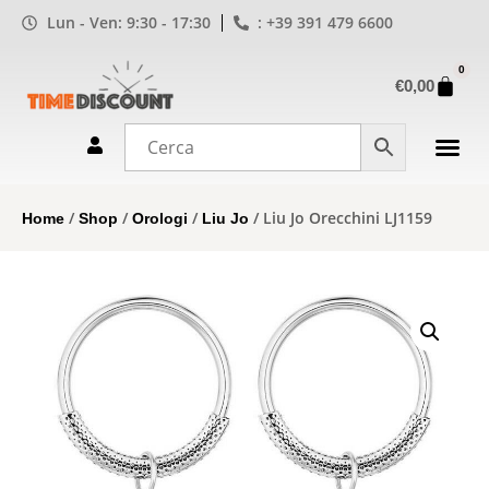
Lun - Ven: 9:30 - 17:30
: +39 391 479 6600
0
€
0,00
/
/
/
/ Liu Jo Orecchini LJ1159
Home
Shop
Orologi
Liu Jo