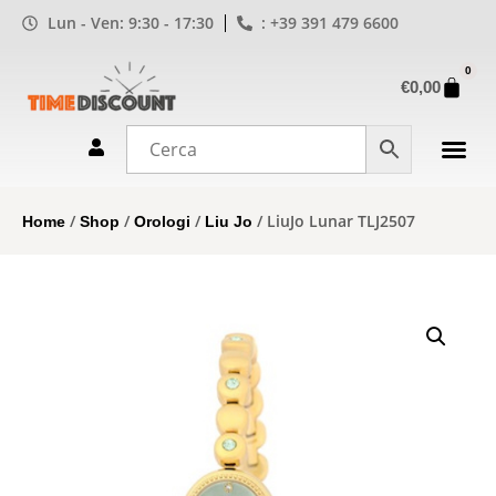
Lun - Ven: 9:30 - 17:30
: +39 391 479 6600
0
€
0,00
/
/
/
/ LiuJo Lunar TLJ2507
Home
Shop
Orologi
Liu Jo