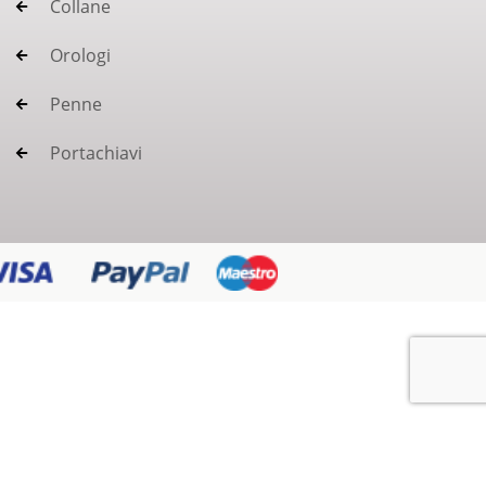
Collane
Orologi
Penne
Portachiavi