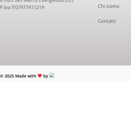
Chi siamo
P.Iva IT07977411219
Contatti
© 2025 Made with
by