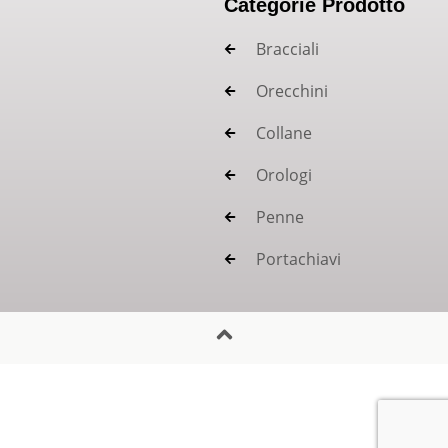
Categorie Prodotto
Bracciali
Orecchini
Collane
Orologi
Penne
Portachiavi