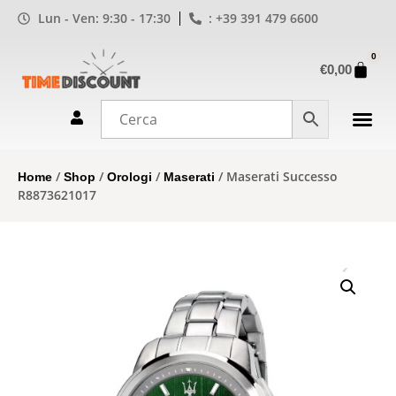
Lun - Ven: 9:30 - 17:30
: +39 391 479 6600
0
€
0,00
/
/
/
/ Maserati Successo
Home
Shop
Orologi
Maserati
R8873621017