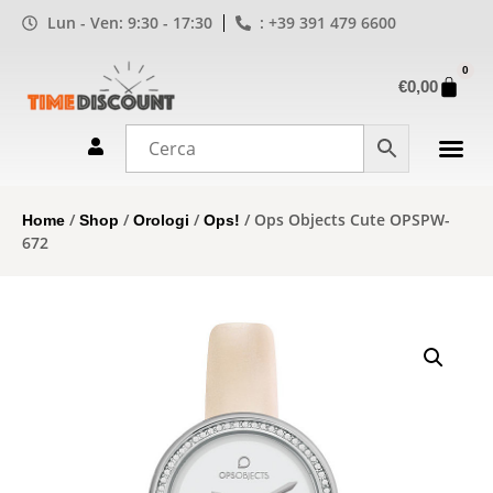
Lun - Ven: 9:30 - 17:30
: +39 391 479 6600
0
€
0,00
/
/
/
/ Ops Objects Cute OPSPW-
Home
Shop
Orologi
Ops!
672