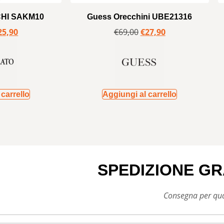
CHI SAKM10
Guess Orecchini UBE21316
25,90
€
69,00
€
27,90
carrello
Aggiungi al carrello
SPEDIZIONE GR
Consegna per qual