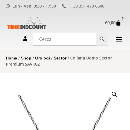
Lun - Ven: 9:30 - 17:30
: +39 391 479 6600
0
€
0,00
/
/
/
/ Collana Uomo Sector
Home
Shop
Orologi
Sector
Premium SAVK02