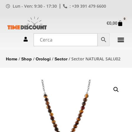
Lun - Ven: 9:30 - 17:30
: +39 391 479 6600
0
€
0,00
/
/
/
/ Sector NATURAL SALU02
Home
Shop
Orologi
Sector