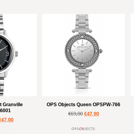
 Granville
OPS Objects Queen OPSPW-766
6001
€
69,00
€
47,90
147,00