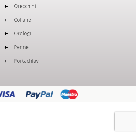
Orecchini
Collane
Orologi
Penne
Portachiavi