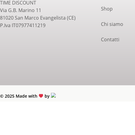
TIME DISCOUNT
Shop
Via G.B. Marino 11
81020 San Marco Evangelista (CE)
Chi siamo
P.Iva IT07977411219
Contatti
© 2025 Made with
by