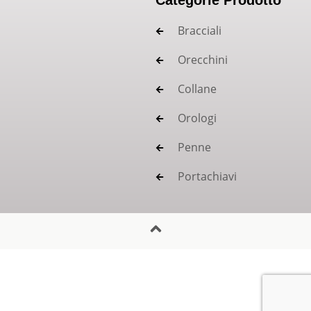
Categorie Prodotto
Bracciali
Orecchini
Collane
Orologi
Penne
Portachiavi