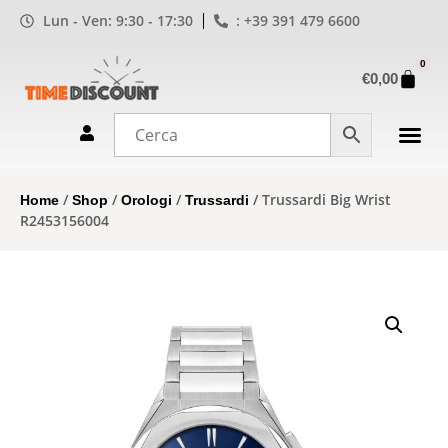
Lun - Ven: 9:30 - 17:30
: +39 391 479 6600
0
€
0,00
/
/
/
/ Trussardi Big Wrist
Home
Shop
Orologi
Trussardi
R2453156004