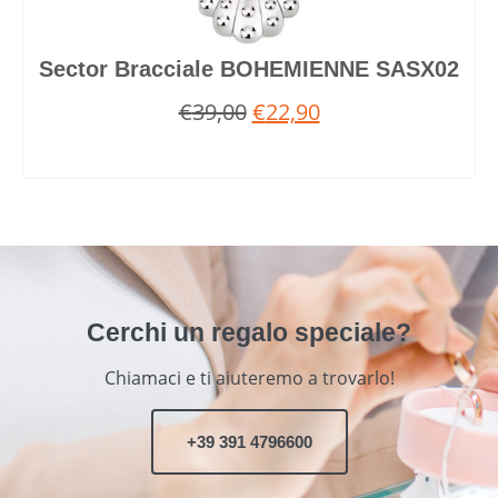
Sector Bracciale BOHEMIENNE SASX02
€
39,00
€
22,90
Cerchi un regalo speciale?
Chiamaci e ti aiuteremo a trovarlo!
+39 391 4796600