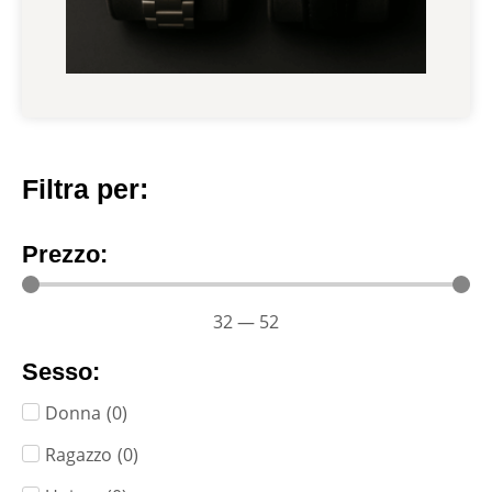
Filtra per:
Prezzo:
32
—
52
Sesso:
Donna
(
0
)
Ragazzo
(
0
)