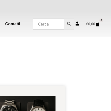
0
Contatti
€
0,00