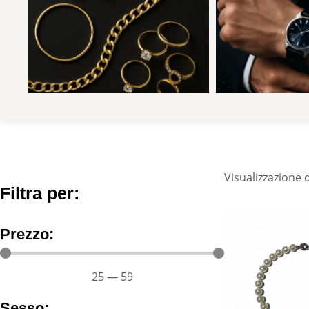
Visualizzazione d
Filtra per:
Prezzo:
25
—
59
Sesso: