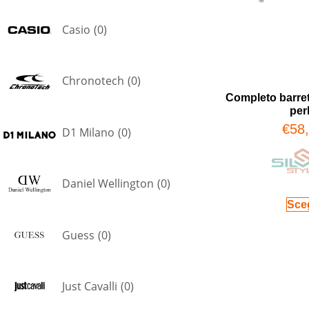
Casio
(
0
)
Chronotech
(
0
)
Completo barret
per
€
58
D1 Milano
(
0
)
Daniel Wellington
(
0
)
Sceg
Guess
(
0
)
Just Cavalli
(
0
)