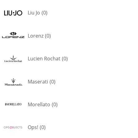
Liu Jo
(
0
)
Lorenz
(
0
)
Lucien Rochat
(
0
)
Maserati
(
0
)
Morellato
(
0
)
Ops!
(
0
)