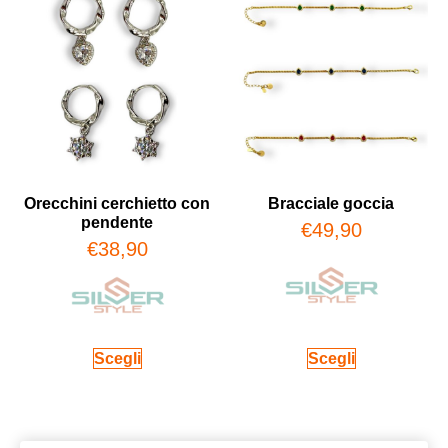
Orecchini cerchietto con
Bracciale goccia
pendente
€
49,90
€
38,90
Scegli
Scegli