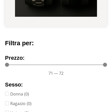
Filtra per:
Prezzo:
71
—
72
Sesso:
Donna
(
0
)
Ragazzo
(
0
)