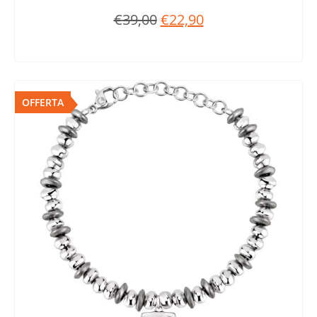
€
39,00
€
22,90
OFFERTA