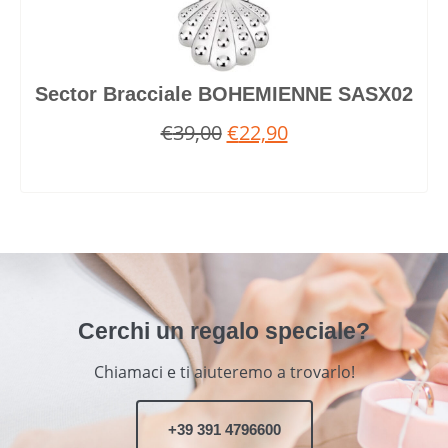
Sector Bracciale BOHEMIENNE SASX02
€
39,00
€
22,90
Cerchi un regalo speciale?
Chiamaci e ti aiuteremo a trovarlo!
+39 391 4796600